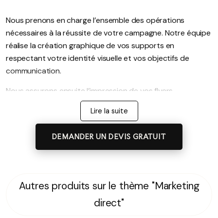
Nous prenons en charge l’ensemble des opérations
nécessaires à la réussite de votre campagne. Notre équipe
réalise la création graphique de vos supports en
respectant votre identité visuelle et vos objectifs de
communication.
Nous assurons ensuite l’impression de vos flyers,
prospectus, dépliants, catalogues ou tout autre support
Lire la suite
promotionnel. Nos solutions d’impression garantissent un
rendu de haute qualité et une excellente valorisation de
DEMANDER UN DEVIS GRATUIT
votre message.
Mise Sous Pli et Préparation des Supports
Selon les besoins de votre campagne, nous réalisons
Autres produits sur le thème "Marketing
également la mise sous pli et le conditionnement de vos
direct"
documents. Chaque opération est effectuée avec rigueur