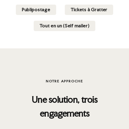
et à votre cible.
Publipostage
Tickets à Gratter
Grâce à notre expertise, vous bénéficiez d’un interlocuteur
unique pour concevoir, produire et diffuser vos supports
Tout en un (Self mailer)
de communication. Cette approche globale vous permet
de gagner du temps tout en optimisant l’efficacité de vos
campagnes de marketing direct.
NOTRE APPROCHE
Une solution, trois
engagements