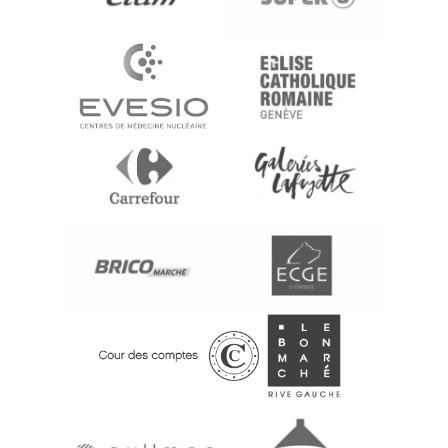
communication géographique. Une façade attractive
améliore la mémorisation de votre marque et facilite le
bouche-à-oreille local.
Les commerces disposant d’une enseigne visible et
professionnelle inspirent davantage confiance aux clients
et bénéficient souvent d’une meilleure fréquentation. Une
bonne signalétique contribue également à renforcer votre
présence physique dans votre zone de chalandise.
Enseigne lumineuse pour magasin, restaurant,
bureau ou entrepôt
Les enseignes lumineuses s’adaptent à tous les secteurs
d’activité :
Magasins et boutiques
Restaurants et bars
Boulangeries et commerces alimentaires