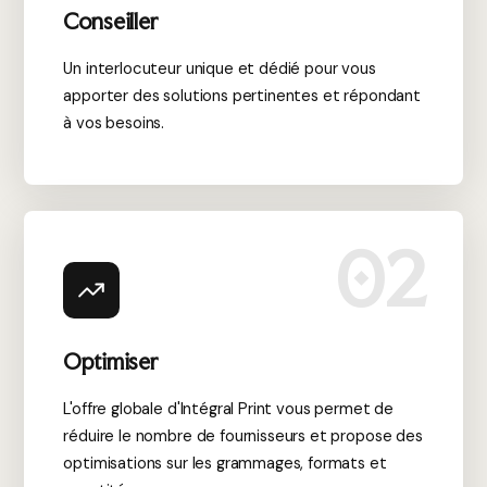
consommation énergétique.
Conseiller
Des enseignes lumineuses sur
Un interlocuteur unique et dédié pour vous
apporter des solutions pertinentes et répondant
mesure adaptées à votre
à vos besoins.
activité
Chaque entreprise possède ses propres besoins en
matière de communication visuelle. C’est pourquoi les
02
enseignes lumineuses peuvent être entièrement
personnalisées selon votre secteur d’activité, vos objectifs
marketing et votre identité graphique.
Optimiser
Les matériaux innovants et les techniques de fabrication
actuelles permettent de concevoir des enseignes de
L'offre globale d'Intégral Print vous permet de
toutes formes, couleurs et dimensions. Que vous
réduire le nombre de fournisseurs et propose des
souhaitiez une enseigne discrète et élégante ou une
optimisations sur les grammages, formats et
signalétique grand format très visible, de nombreuses