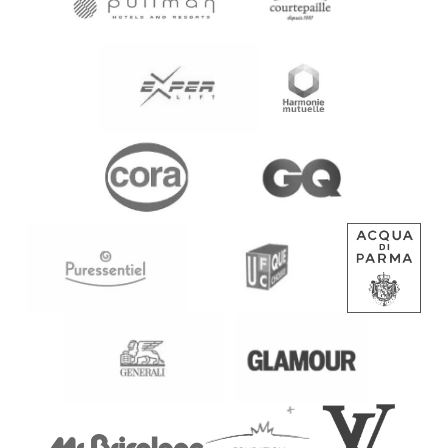
Agences immobilières
Cabinets médicaux et pharmacies
Entrepôts et bâtiments industriels
Bureaux et sièges d’entreprise
Quel que soit votre projet, une enseigne lumineuse sur
mesure permet de valoriser votre activité et de créer un
impact visuel fort auprès de vos clients.
Fabrication et pose d’enseignes
lumineuses professionnelles
Faire appel à un spécialiste de l’enseigne lumineuse garantit
un résultat esthétique, durable et conforme aux
réglementations locales. De la conception graphique à la
fabrication en atelier jusqu’à la pose sur site, chaque étape
est réalisée pour assurer une finition de qualité et une