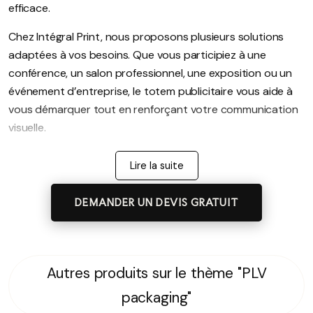
efficace.
Chez Intégral Print, nous proposons plusieurs solutions
adaptées à vos besoins. Que vous participiez à une
conférence, un salon professionnel, une exposition ou un
événement d’entreprise, le totem publicitaire vous aide à
vous démarquer tout en renforçant votre communication
visuelle.
Des matériaux adaptés à
Lire la suite
chaque utilisation
DEMANDER UN DEVIS GRATUIT
Le totem aluminium séduit les professionnels qui
recherchent un support robuste et durable. Grâce à sa
structure rigide, il conserve une excellente stabilité même
Autres produits sur le thème "PLV
dans les zones de fort passage. De plus, son design
packaging"
moderne apporte une touche professionnelle à votre