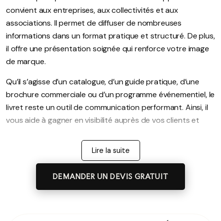
convient aux entreprises, aux collectivités et aux
associations. Il permet de diffuser de nombreuses
informations dans un format pratique et structuré. De plus,
il offre une présentation soignée qui renforce votre image
de marque.
Qu’il s’agisse d’un catalogue, d’un guide pratique, d’une
brochure commerciale ou d’un programme événementiel, le
livret reste un outil de communication performant. Ainsi, il
vous aide à gagner en visibilité auprès de vos clients et
partenaires.
Pourquoi choisir l’impression de livrets
Lire la suite
personnalisés ?
DEMANDER UN DEVIS GRATUIT
Le livret personnalisé permet de présenter une activité de
façon détaillée. Contrairement à un flyer, il offre davantage
d’espace pour développer vos contenus. Vous pouvez