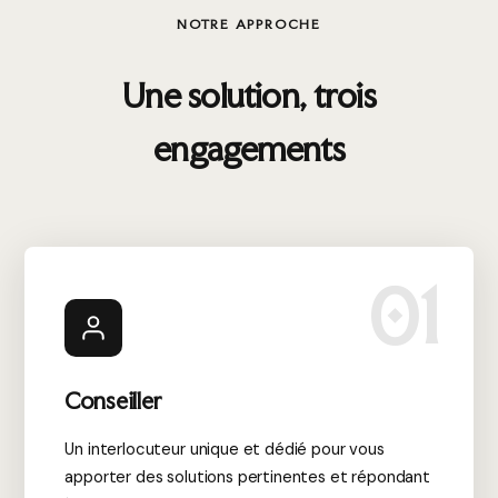
Chez Intégral Print, nous proposons également le
NOTRE APPROCHE
développement spécifique de produits selon votre cahier
des charges. Nous adaptons l’impression et le façonnage à
Une solution, trois
vos besoins précis.
Ainsi, vous bénéficiez de solutions sur mesure,
engagements
parfaitement adaptées à vos objectifs marketing et à vos
contraintes techniques.
01
Conseiller
Un interlocuteur unique et dédié pour vous
apporter des solutions pertinentes et répondant