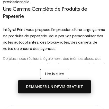
professionnelle.
Une Gamme Complète de Produits de
Papeterie
Intégral Print vous propose l’impression d’une large gamme
de produits de papeterie. Vous pouvez personnaliser des
notes autocollantes, des blocs-notes, des carnets de
notes ou encore des agendas.
De plus, nous réalisons également des mémos blocs, des
sous-mains et des calendriers. Chaque support s’adapte à
vos besoins de communication et à votre identité visuelle.
Lire la suite
Ainsi, vous disposez de solutions variées pour diffuser
DEMANDER UN DEVIS GRATUIT
votre marque au quotidien.
Un Support Utile au Quotidien
La papeterie publicitaire se distingue par son utilité. En