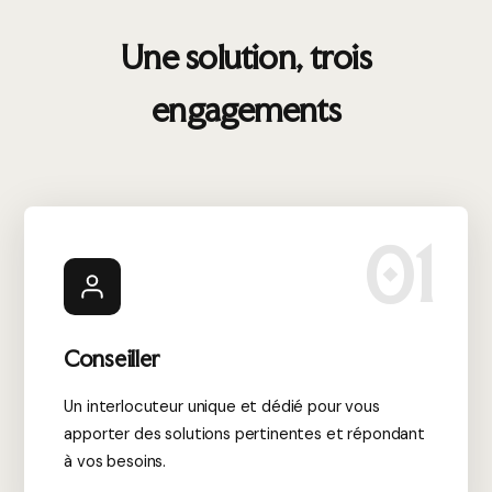
IMPRESSION DE STYLO-
Une solution, trois
BILLE
engagements
Un stylo à bille ou stylo-bille, aussi appelé antonomase sur
bic ou simplement un stylo est un outil servant à écrire.
Peu cher, sûr et ne nécessitant pas d’entretien, il remplace
le stylo plume. Le stylo-bille est un objet important dans
01
un bureau ; le personnalisé permet de vanter et de vendre
un produit à large sphère sans pour autant dépenser
beaucoup.
Conseiller
Un interlocuteur unique et dédié pour vous
apporter des solutions pertinentes et répondant
à vos besoins.