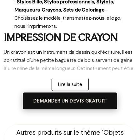
:
Stylos Bille, Stylos professionnels, Stylets,
Marqueurs, Crayons, Sets de Coloriage.
Choisissez le modèle, transmettez-nous le logo,
nous l’imprimerons.
IMPRESSION DE CRAYON
Un crayon est un instrument de dessin ou d’écriture. Il est
constitué d’une petite baguette de bois servant de gaine
à une mine de la même longueur. Cet instrument peut être
personnalisé à travers ses couleurs, designs, logos ou
dessins et vendre des produits à travers son emballage.
Lire la suite
IMPRESSION DE
DEMANDER UN DEVIS GRATUIT
MARQUEURS
Un marqueur est un instrument, un crayon feutre qui trace
Autres produits sur le thème "Objets
de larges traits. Ces marqueurs, comme des crayons et